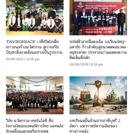
‘ENVIRONHACK’ เวทีเปิดไอเดีย
รถไฟฟ้าสายสีแดงเข้ม วงเวียนใหญ่–
เยาวชนสร้างนวัตกรรม สู่การแก้ไข
มหาชัย ก้าวสำคัญสู่อนาคตคมนาคม
ปัญหาสิ่งแวดล้อมอย่างเป็นรูปธรรม
สมุทรสาคร ประชาชนร่วมแสดงความ
คิดเห็นคึกคัก
19/08/2022 | 12:28 pm
06/08/2026 | 8:26 pm
วิจัย-นวัตกรรม-เทคโนโลยี คือ
บทเรียนหมื่นล้านจากภาษีบุหรี่ 2
โอกาสใหม่ของคนพิการไทย และพลัง
อัตรา: มหากาพย์ความล้มเหลว
ขับเคลื่อนเศรษฐกิจประเทศ
ทางการคลัง