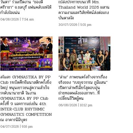
วันตา” ร่วมเปิดงาน “ของดี
เปล่งประกายบนเวที Mrs.
ศรีราชา” จ.ชลบุรี แฟนคลับแห่ให้
Thailand World 2026 ผสาน
กำลังใจแน่น
ความงามและวิสัยทัศน์ส่งต่อแรง
บันดาลใจ
04/08/2026 | 7:54 am
30/07/2026 | 5:01 pm
สโมสร GYMNASTIKA BY PP
“ล่าม” ภาพยนตร์สร้างจากเรื่อง
Club ระเบิดศึกยิมนาสติกครั้งยิ่ง
จริงของ “เบญจวรรณ ภูมิแสน”
ใหญ่ หนุนเยาวชนสู่ความสำเร็จ
เปิดกาล่าพรีเมียร์สุดอบอุ่น
ระดับนานาชาติ ในงาน
ถ่ายทอดพลังของภาษา…ที่
GYMNASTIKA BY PP Club
เปลี่ยนชีวิตผู้คน
ครั้งที่ 9 และการแข่งขัน 4th
06/08/2026 | 10:12 pm
INTER-CLUB RHYTHMIC
GYMNASTICS COMPETITION
ณ อาคารนิมิบุตร
04/07/2026 | 9:16 pm