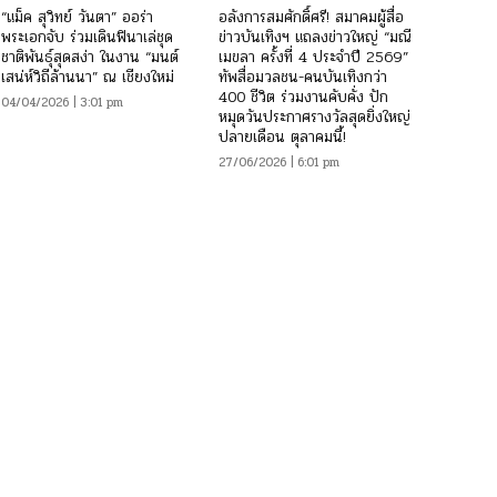
“แม็ค สุวิทย์ วันตา” ออร่า
อลังการสมศักดิ์ศรี! สมาคมผู้สื่อ
พระเอกจับ ร่วมเดินฟินาเล่ชุด
ข่าวบันเทิงฯ แถลงข่าวใหญ่ “มณี
ชาติพันธุ์สุดสง่า ในงาน “มนต์
เมขลา ครั้งที่ 4 ประจำปี 2569”
เสน่ห์วิถีล้านนา” ณ เชียงใหม่
ทัพสื่อมวลชน-คนบันเทิงกว่า
400 ชีวิต ร่วมงานคับคั่ง ปัก
04/04/2026 | 3:01 pm
หมุดวันประกาศรางวัลสุดยิ่งใหญ่
ปลายเดือน ตุลาคมนี้!
27/06/2026 | 6:01 pm