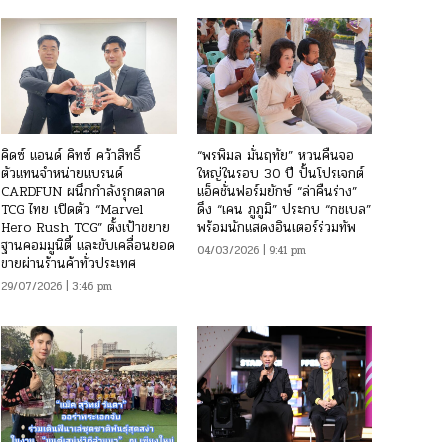
คิดซ์ แอนด์ คิทซ์ คว้าสิทธิ์
“พรพิมล มั่นฤทัย” หวนคืนจอ
ตัวแทนจำหน่ายแบรนด์
ใหญ่ในรอบ 30 ปี ปั้นโปรเจกต์
CARDFUN ผนึกกำลังรุกตลาด
แอ็คชั่นฟอร์มยักษ์ “ล่าคืนร่าง”
TCG ไทย เปิดตัว “Marvel
ดึง “เคน ภูภูมิ” ประกบ “กชเบล”
Hero Rush TCG” ตั้งเป้าขยาย
พร้อมนักแสดงอินเตอร์ร่วมทัพ
ฐานคอมมูนิตี้ และขับเคลื่อนยอด
04/03/2026 | 9:41 pm
ขายผ่านร้านค้าทั่วประเทศ
29/07/2026 | 3:46 pm