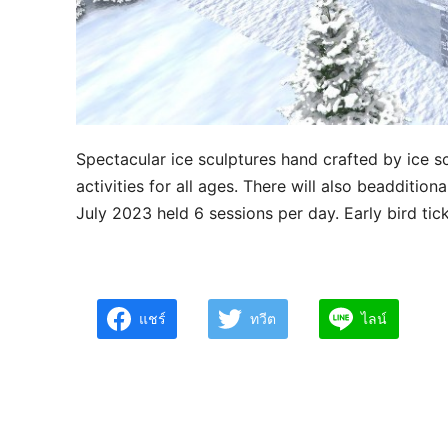
Spectacular ice sculptures hand crafted by ice s
activities for all ages. There will also beadditi
July 2023 held 6 sessions per day. Early bird ti
แชร์
ทวีต
ไลน์