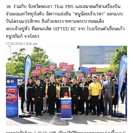
วช. ร่วมกับ จังหวัดพะเยา Thai PBS และสมาคมกีฬาเครื่องบิน
จำลองและวิทยุบังคับ จัดการแข่งขัน “หนูน้อยเจ้าเวหา” ออกแบบ
บินโดรนแปรอักษร ชิงถ้วยพระราชทานพระบาทสมเด็จ
พระเจ้าอยู่หัว ทีมชนะเลิศ GIFTED KC จาก โรงเรียนคำเขื่อนแก้ว
ชนูปถัมภ์ จ.ยโสธร
17/12/2024 | 11:14 am