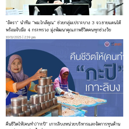
“อัครา” นำทีม “พม.ใกล้คุณ” ช่วยกลุ่มเปราะบาง 3 จว.ชายแดนใต้
พร้อมจับมือ 4 กระทรวง มุ่งพัฒนาคุณภาพชีวิตคนทุกช่วงวัย
10/11/2025 | 2:39 pm
คืนชีวิตให้(คนทำ)“กะปิ” เกาะลิบงหน่วยบริหารและจัดการทุนด้าน