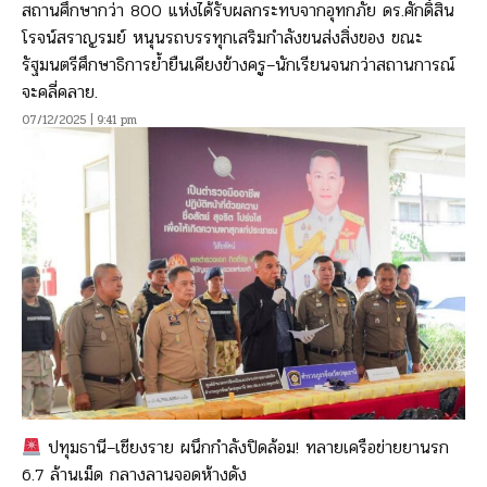
สถานศึกษากว่า 800 แห่งได้รับผลกระทบจากอุทกภัย ดร.ศักดิ์สิน
โรจน์สราญรมย์ หนุนรถบรรทุกเสริมกำลังขนส่งสิ่งของ ขณะ
รัฐมนตรีศึกษาธิการย้ำยืนเคียงข้างครู–นักเรียนจนกว่าสถานการณ์
จะคลี่คลาย.
07/12/2025 | 9:41 pm
ปทุมธานี–เชียงราย ผนึกกำลังปิดล้อม! ทลายเครือข่ายยานรก
6.7 ล้านเม็ด กลางลานจอดห้างดัง