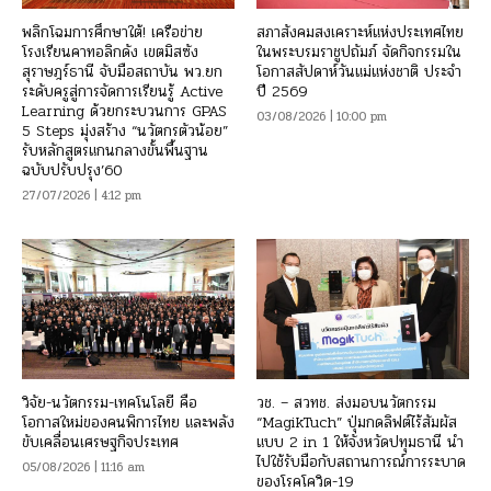
พลิกโฉมการศึกษาใต้! เครือข่าย
สภาสังคมสงเคราะห์แห่งประเทศไทย
โรงเรียนคาทอลิกดัง เขตมิสซัง
ในพระบรมราชูปถัมภ์ จัดกิจกรรมใน
สุราษฎร์ธานี จับมือสถาบัน พว.ยก
โอกาสสัปดาห์วันแม่แห่งชาติ ประจำ
ระดับครูสู่การจัดการเรียนรู้ Active
ปี 2569
Learning ด้วยกระบวนการ GPAS
03/08/2026 | 10:00 pm
5 Steps มุ่งสร้าง “นวัตกรตัวน้อย”
รับหลักสูตรแกนกลางขั้นพื้นฐาน
ฉบับปรับปรุง’60
27/07/2026 | 4:12 pm
วิจัย-นวัตกรรม-เทคโนโลยี คือ
วช. – สวทช. ส่งมอบนวัตกรรม
โอกาสใหม่ของคนพิการไทย และพลัง
“MagikTuch” ปุ่มกดลิฟต์ไร้สัมผัส
ขับเคลื่อนเศรษฐกิจประเทศ
แบบ 2 in 1 ให้จังหวัดปทุมธานี นำ
ไปใช้รับมือกับสถานการณ์การระบาด
05/08/2026 | 11:16 am
ของโรคโควิด-19