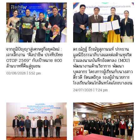
จากภูมิปัญญาสู่เศรษฐกิจยุคใหม่ :
ดร.ณัฏฐ์ ธีรณัฐสุภานนท์ ประธาน
เจาะลึกงาน “ศิลปาชีพ ประทีปไทย
มูลนิธิธรรมาภิบาลและต่อต้านทุจริต
OTOP 2569” กับเป้าหมาย 800
ร่วมลงนามบันทึกข้อตกลง (MOU)
ล้านบาทที่คืนสู่ชุมชน
พัฒนางานด้านวิชาการ พัฒนา
บุคลากร โครงการผู้เรียนกับนางสาว
02/08/2026 | 5:52 pm
ติรวดี รัตนตถิกุล รองผู้อำนวยการ
โรงเรียนรัตนโกสินทร์สมโภชบางเขน
24/07/2026 | 7:24 pm