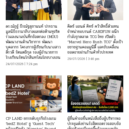
ดร.ณัฏฐ์ ธีรณัฐสุภานนท์ ประธาน
คิดซ์ แอนด์ คิทซ์ คว้าสิทธิ์ตัวแทน
มูลนิธิธรรมาภิบาลและต่อต้านทุจริต
จำหน่ายแบรนด์ CARDFUN ผนึก
ร่วมลงนามบันทึกข้อตกลง (MOU)
กำลังรุกตลาด TCG ไทย เปิดตัว
พัฒนางานด้านวิชาการ พัฒนา
“Marvel Hero Rush TCG” ตั้งเป้า
บุคลากร โครงการผู้เรียนกับนางสาว
ขยายฐานคอมมูนิตี้ และขับเคลื่อน
ติรวดี รัตนตถิกุล รองผู้อำนวยการ
ยอดขายผ่านร้านค้าทั่วประเทศ
โรงเรียนรัตนโกสินทร์สมโภชบางเขน
29/07/2026 | 3:46 pm
24/07/2026 | 7:24 pm
CP LAND ยกระดับธุรกิจโรงแรม
ผู้ยื่นคำขอยื่นหนังสือถึงผู้บริหารหอ
‘bedZ Hotel’ ชู ‘Guest Tech’
ประชุมดังย่านรังสิตขอตรวจสอบข้อ
พร้อมเปิดตัว ‘Napster’ Brand
เท็จจริงกรณีแคดดี้พร้อมแนบหลัก