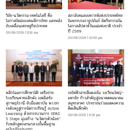
วิจัย-นวัตกรรม-เทคโนโลยี คือ
สภาสังคมสงเคราะห์แห่งประเทศไทย
โอกาสใหม่ของคนพิการไทย และพลัง
ในพระบรมราชูปถัมภ์ จัดกิจกรรมใน
ขับเคลื่อนเศรษฐกิจประเทศ
โอกาสสัปดาห์วันแม่แห่งชาติ ประจำ
ปี 2569
05/08/2026 | 11:16 am
03/08/2026 | 10:00 pm
พลิกโฉมการศึกษาใต้! เครือข่าย
รถไฟฟ้าสายสีแดงเข้ม วงเวียนใหญ่–
โรงเรียนคาทอลิกดัง เขตมิสซัง
มหาชัย ก้าวสำคัญสู่อนาคตคมนาคม
สุราษฎร์ธานี จับมือสถาบัน พว.ยก
สมุทรสาคร ประชาชนร่วมแสดงความ
ระดับครูสู่การจัดการเรียนรู้ Active
คิดเห็นคึกคัก
Learning ด้วยกระบวนการ GPAS
06/08/2026 | 8:26 pm
5 Steps มุ่งสร้าง “นวัตกรตัวน้อย”
รับหลักสูตรแกนกลางขั้นพื้นฐาน
ฉบับปรับปรุง’60