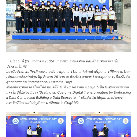
เมื่อวานนี้ (26 มกราคม 2565) นายพชร อนันตศิลป์ อธิบดีกรมศุลกากร เป็น
ประธานในพิธี
มอบใบประกาศเกียรติคุณจากองค์การศุลกากรโลก แก่เจ้าหน้าที่ศุลกากรที่มีผลงานโดด
เด่นสอดคล้องกับคำขวัญ จำนวน 25 ราย ณ ห้องโถง อาคาร 1 กรมศุลกากร เนื่องในวัน
ศุลกากรสากล (International Customs Day)
ซึ่งองค์การศุลกากรโลกได้กำหนดให้ วันที่ 26 มกราคม ของทุกปี เป็นวันศุลกากรสากล
และในปีนี้มีคำขวัญว่า “Scaling up Customs Digital Transformation by Embracing
a Data Culture and Building a Data Ecosystem” เพื่อมุ่งเน้นให้ศุลกากรประเทศ
สมาชิกให้ความสำคัญกับการเปลี่ยนแปลงไปสู่ดิจิทัล