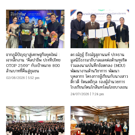
จากภูมิปัญญาสู่เศรษฐกิจยุคใหม่ :
ดร.ณัฏฐ์ ธีรณัฐสุภานนท์ ประธาน
เจาะลึกงาน “ศิลปาชีพ ประทีปไทย
มูลนิธิธรรมาภิบาลและต่อต้านทุจริต
OTOP 2569” กับเป้าหมาย 800
ร่วมลงนามบันทึกข้อตกลง (MOU)
ล้านบาทที่คืนสู่ชุมชน
พัฒนางานด้านวิชาการ พัฒนา
บุคลากร โครงการผู้เรียนกับนางสาว
02/08/2026 | 5:52 pm
ติรวดี รัตนตถิกุล รองผู้อำนวยการ
โรงเรียนรัตนโกสินทร์สมโภชบางเขน
24/07/2026 | 7:24 pm