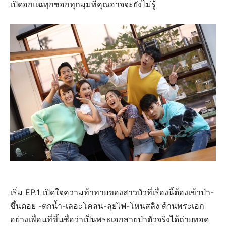
เปิดอกแฉทุกซอกทุกมุมที่คุณอาจจะยังไม่รู้
เริ่ม EP.1 เปิดใจความท้าทายของสาวบัวที่เรื่องนี้ต้องเข้าป่า-
ขึ้นดอย -ตกน้ำ-เลอะโคลน-ลุยไฟ-โหนสลิง ด้านพระเอก
อย่างเพื่อนที่ขึ้นชื่อว่าเป็นพระเอกสายป่าตัวจริงได้ถ่ายทอด