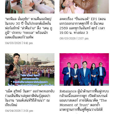
“พรพิมล มั่นฤทัย” หวนคืนจอใหญ่
ละครเรื่อง “ปิ่นอนงค์” EP.1 (ตอน
ในรอบ 30 ปี ปั้นโปรเจกต์แอ็คชั่น
แรก)ออกอากาศศุกร์ที่ 6 มีนาคม
ฟอร์มยักษ์ “ล่าคืนร่าง” ดึง “เคน ภู
2569 และทุกวันจันทร์-ศุกร์ เวลา
ภูมิ” ประกบ “กชเบล” พร้อมนัก
19.00 น. ทางช่อง 3
แสดงอินเตอร์ร่วมทัพ
08/03/2026 | 2:07 pm
04/03/2026 | 9:41 pm
“แม็ค สุวิทย์ วันตา” ออร่าพระเอกจับ
Rebalance ผู้นำด้านการฟื้นฟูระบบ
ร่วมเดินฟินาเล่ชุดชาติพันธุ์สุดสง่า
กล้ามเนื้อและกระดูก เปิดตัวแบรนด์
ในงาน “มนต์เสน่ห์วิถีล้านนา” ณ
แอมบาสเดอร์ ภายใต้แนวคิด “The
เชียงใหม่
Moment of Trust” ตอกย้ำ
มาตรฐานการฟื้นฟูที่คุณวางใจได้
04/04/2026 | 3:01 pm