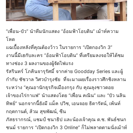
“เพื่อน-บัว” นำทีมนักแสดง “อ้อมฟ้าโอบดิน” เม้าท์ความ
โหด
แฉเบื้องหลังที่คุณต้องว้าว ในรายการ “เปิดกองวิก 3”
​งานนี้มีเฮกับละคร “อ้อมฟ้าโอบดิน” ที่เตรียมลงจอให้ได้ชม
ทางช่อง 3 ผลงานของผู้จัดไฟแรง
รัสรินทร์ โภคินจารุรัศมิ์ จากค่าย Goodday Series และผู้
กำกับ ชัชวาล วิศวบำรุงชัย ที่จะมาเผยเรื่องราวศึกชิงหลาน
ระหว่าง “คุณอานักธุรกิจเมืองกรุง กับ คุณลุงชาวดอย
เจ้าของไร่กาแฟ” นำแสดงโดย “เพื่อน คณิน” และ “บัว นลิน
ทิพย์” นอกจากนี้ยังมี แม็ค ปวิช, เอนจอย ธิดารัตน์, เพ้นท์
กฤตกานต์, ส้วม สุขพัฒน์, ซีน
ภัสธรากรณ์, แชมป์ ชนาธิป และน้องเจ้าคุณ ด.ช. พันธ์ชนก
ชนม์ รายการ “เปิดกองวิก 3 Online” ก็ไม่พลาดตามนั่งเม้าท์