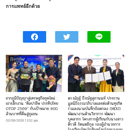
การแพทย์อีกด้วย
จากภูมิปัญญาสู่เศรษฐกิจยุคใหม่ :
ดร.ณัฏฐ์ ธีรณัฐสุภานนท์ ประธาน
เจาะลึกงาน “ศิลปาชีพ ประทีปไทย
มูลนิธิธรรมาภิบาลและต่อต้านทุจริต
OTOP 2569” กับเป้าหมาย 800
ร่วมลงนามบันทึกข้อตกลง (MOU)
ล้านบาทที่คืนสู่ชุมชน
พัฒนางานด้านวิชาการ พัฒนา
บุคลากร โครงการผู้เรียนกับนางสาว
02/08/2026 | 5:52 pm
ติรวดี รัตนตถิกุล รองผู้อำนวยการ
โรงเรียนรัตนโกสินทร์สมโภชบางเขน