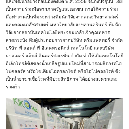
และพัฒนาอย่างต่อเนื่องตั้งแต่ พ.ศ. 2558 จนถึงปัจจุบัน โดย
เป็นความร่วมมือจากภาครัฐและเอกชน ภายใต้ความร่วม
มือทำงานเป็นทีมระหว่างทีมนักวิจัยจากคณะวิทยาศาสตร์
และคณะเภสัชศาสตร์ มหาวิทยาลัยสงขลานครินทร์ ทีมนัก
วิจัยจากสถาบันเทคโนโลยีพระจอมเกล้าเจ้าคุณทหาร
ลาดกระบัง ทีมผู้ประกอบการจากบริษัท ดรีมแฟคทอรี่ จำกัด
บริษัท พี แอนด์ พี อิเลคทรอนิกส์ เทคโนโลยี และบริษัท
มาสเตอร์ แล็บส์ อินคอร์ปอเรชั่น จำกัด ทำให้เกิดเทคโนโลยี
อิเล็กโทรลิซิสของน้ำเกลือรูปแบบใหม่ที่สามารถผลิตกรดไฮ
โปคลอรัส หรือโซเดียมไฮดรอกไซด์ หรือไฮโปคลอไรต์ ซึ่ง
เป็นน้ำยาฆ่าเชื้อโรคที่มีประสิทธิภาพ ได้อย่างสะดวกและ
รวดเร็ว