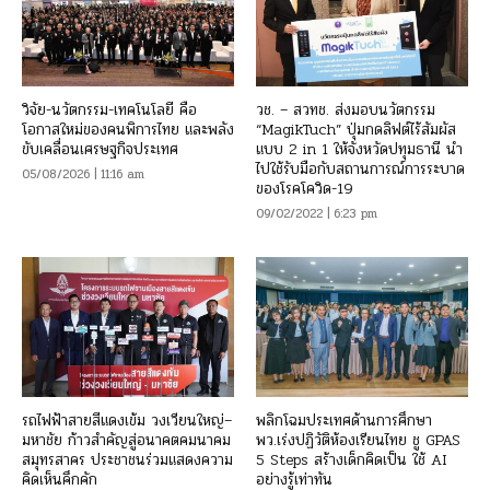
วิจัย-นวัตกรรม-เทคโนโลยี คือ
วช. – สวทช. ส่งมอบนวัตกรรม
โอกาสใหม่ของคนพิการไทย และพลัง
“MagikTuch” ปุ่มกดลิฟต์ไร้สัมผัส
ขับเคลื่อนเศรษฐกิจประเทศ
แบบ 2 in 1 ให้จังหวัดปทุมธานี นำ
ไปใช้รับมือกับสถานการณ์การระบาด
05/08/2026 | 11:16 am
ของโรคโควิด-19
09/02/2022 | 6:23 pm
รถไฟฟ้าสายสีแดงเข้ม วงเวียนใหญ่–
พลิกโฉมประเทศด้านการศึกษา
มหาชัย ก้าวสำคัญสู่อนาคตคมนาคม
พว.เร่งปฏิวัติห้องเรียนไทย ชู GPAS
สมุทรสาคร ประชาชนร่วมแสดงความ
5 Steps สร้างเด็กคิดเป็น ใช้ AI
คิดเห็นคึกคัก
อย่างรู้เท่าทัน