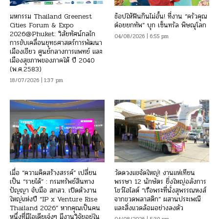
มหกรรม Thailand Greenest
ช้อปให้ฟินกินไม่อั้น! ที่งาน “ครัวคุณ
Cities Forum & Expo
ต๋อยยกทัพ” บุก เซ็นทรัล พิษณุโลก
2026@Phuket: วิสัยทัศน์กลไก
04/08/2026 | 6:55 pm
การขับเคลื่อนยุทธศาสตร์การพัฒนา
เมืองเขียว ศูนย์กลางการแพทย์ และ
เมืองสุขภาพของภาคใต้ ปี 2040
(พ.ศ.2583)
18/07/2026 | 1:37 pm
เมื่อ “ความคิดสร้างสรรค์” เปลี่ยน
วัดดวงแขจัดใหญ่! งานแห่เทียน
เป็น “รายได้” : กรมทรัพย์สินทาง
พรรษา 12 นักษัตร ยิ่งใหญ่อลังการ
ปัญญา จับมือ สกสว. เปิดตัวงาน
โชว์ไฮไลต์ “เรือพระที่นั่งสุพรรณหงส์
ใหญ่แห่งปี “IP x Venture Rise
จากขวดพลาสติก” ผสานประเพณี
Thailand 2026” หากคุณเป็นคน
และสิ่งแวดล้อมอย่างลงตัว
หนึ่งที่มีไอเดียเจ๋งๆ มีงานวิจัยอยู่ใน