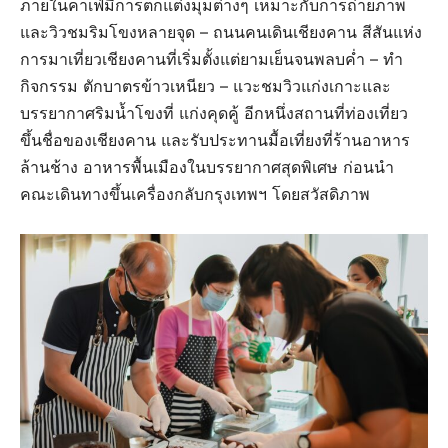
ภายในคาเฟ่มีการตกแต่งมุมต่างๆ เหมาะกับการถ่ายภาพ
และวิวชมริมโขงหลายจุด – ถนนคนเดินเชียงคาน สีสันแห่ง
การมาเที่ยวเชียงคานที่เริ่มตั้งแต่ยามเย็นจนพลบค่ำ – ทำ
กิจกรรม ตักบาตรข้าวเหนียว – แวะชมวิวแก่งเกาะและ
บรรยากาศริมน้ำโขงที่ แก่งคุดคู้ อีกหนึ่งสถานที่ท่องเที่ยว
ขึ้นชื่อของเชียงคาน และรับประทานมื้อเที่ยงที่ร้านอาหาร
ล้านช้าง อาหารพื้นเมืองในบรรยากาศสุดพิเศษ ก่อนนำ
คณะเดินทางขึ้นเครื่องกลับกรุงเทพฯ โดยสวัสดิภาพ