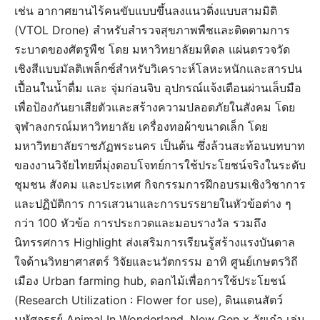
เช่น อากาศยานไร้คนขับแบบขึ้นลงแนวดิ่งแบบสามมิติ
(VTOL Drone) สำหรับสำรวจสุขภาพพืชและติดตามการ
ระบาดของศัตรูพืช โดย มหาวิทยาลัยมหิดล แผ่นตรวจวัด
เชิงสีแบบมัลติเพล็กซ์สำหรับวิเคราะห์โลหะหนักและสารปน
เปื้อนในน้ำดื่ม และ จุ่มก่อนจิบ อุปกรณ์แจ้งเตือนผ่านเล็บมือ
เพื่อป้องกันยาเสียตัวและสร้างความปลอดภัยในสังคม โดย
จุฬาลงกรณ์มหาวิทยาลัย เครื่องทอผ้าขนาดเล็ก โดย
มหาวิทยาลัยราชภัฏพระนคร เป็นต้น ซึ่งล้วนสะท้อนบทบาท
ของงานวิจัยไทยที่มุ่งตอบโจทย์การใช้ประโยชน์จริงในระดับ
ชุมชน สังคม และประเทศ กิจกรรมการฝึกอบรมเชิงวิชาการ
และปฏิบัติการ การเสวนาและการบรรยายในหัวข้อต่าง ๆ
กว่า 100 หัวข้อ การประกวดและมอบรางวัล รวมถึง
นิทรรศการ Highlight ส่งเสริมการเรียนรู้สร้างแรงบันดาล
ใจด้านวิทยาศาสตร์ วิจัยและนวัตกรรม อาทิ ศูนย์เกษตรวิถี
เมือง Urban farming hub, ดอกไม้เพื่อการใช้ประโยชน์
(Research Utilization : Flower for use), ดินแดนสัตว์
มหัศจรรย์ Animal In Wonderland, New Gen x วัยเก๋า เล่น