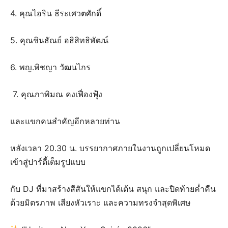
4. คุณไอริน ธีระเศวตศักดิ์
5. คุณชินธัณย์ อธิสิทธิพัฒน์
6. พญ.พิชญา วัฒนไกร
7. คุณภาพิมณ คงเฟื่องฟุ้ง
และแขกคนสำคัญอีกหลายท่าน
หลังเวลา 20.30 น. บรรยากาศภายในงานถูกเปลี่ยนโหมด
เข้าสู่ปาร์ตี้เต็มรูปแบบ
กับ DJ ที่มาสร้างสีสันให้แขกได้เต้น สนุก และปิดท้ายค่ำคืน
ด้วยมิตรภาพ เสียงหัวเราะ และความทรงจำสุดพิเศษ