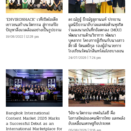
‘ENVIRONHACK’ เวทีเปิดไอเดีย
ดร.ณัฏฐ์ ธีรณัฐสุภานนท์ ประธาน
เยาวชนสร้างนวัตกรรม สู่การแก้ไข
มูลนิธิธรรมาภิบาลและต่อต้านทุจริต
ปัญหาสิ่งแวดล้อมอย่างเป็นรูปธรรม
ร่วมลงนามบันทึกข้อตกลง (MOU)
พัฒนางานด้านวิชาการ พัฒนา
19/08/2022 | 12:28 pm
บุคลากร โครงการผู้เรียนกับนางสาว
ติรวดี รัตนตถิกุล รองผู้อำนวยการ
โรงเรียนรัตนโกสินทร์สมโภชบางเขน
24/07/2026 | 7:24 pm
Bangkok International
วิจัย-นวัตกรรม-เทคโนโลยี คือ
Content Market 2026 Marks
โอกาสใหม่ของคนพิการไทย และพลัง
a Successful Debut as an
ขับเคลื่อนเศรษฐกิจประเทศ
International Marketplace for
05/08/2026 | 11:16 am