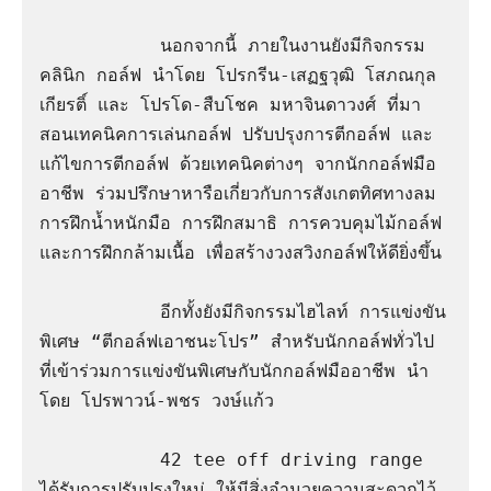
           นอกจากนี้ ภายในงานยังมีกิจกรรม
คลินิก กอล์ฟ นำโดย โปรกรีน-เสฏฐวุฒิ โสภณกุล
เกียรติ์ และ โปรโด-สืบโชค มหาจินดาวงศ์ ที่มา
สอนเทคนิคการเล่นกอล์ฟ ปรับปรุงการตีกอล์ฟ และ
แก้ไขการตีกอล์ฟ ด้วยเทคนิคต่างๆ จากนักกอล์ฟมือ
อาชีพ ร่วมปรึกษาหารือเกี่ยวกับการสังเกตทิศทางลม 
การฝึกน้ำหนักมือ การฝึกสมาธิ การควบคุมไม้กอล์ฟ 
และการฝึกกล้ามเนื้อ เพื่อสร้างวงสวิงกอล์ฟให้ดียิ่งขึ้น

           อีกทั้งยังมีกิจกรรมไฮไลท์ การแข่งขัน
พิเศษ “ตีกอล์ฟเอาชนะโปร” สำหรับนักกอล์ฟทั่วไป 
ที่เข้าร่วมการแข่งขันพิเศษกับนักกอล์ฟมืออาชีพ นำ
โดย โปรพาวน์-พชร วงษ์แก้ว

           42 tee off driving range 
ได้รับการปรับปรุงใหม่ ให้มีสิ่งอำนวยความสะดวกไว้