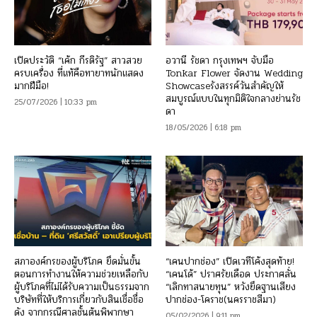
เปิดประวัติ “เค้ก กีรติรัฐ” สาวสวย
อวานี รัชดา กรุงเทพฯ จับมือ
ครบเครื่อง ที่แท้คือทายาทนักแสดง
Tonkar Flower จัดงาน Wedding
มากฝีมือ!
Showcaseรังสรรค์วันสำคัญให้
สมบูรณ์แบบในทุกมิติใจกลางย่านรัช
25/07/2026 | 10:33 pm
ดา
18/05/2026 | 6:18 pm
สภาองค์กรของผู้บริโภค ยึดมั่นขั้น
“เคนปากช่อง” เปิดเวทีโค้งสุดท้าย!
ตอนการทำงานให้ความช่วยเหลือกับ
“เคนโด้” ปราศรัยเดือด ประกาศลั่น
ผู้บริโภคที่ไม่ได้รับความเป็นธรรมจาก
“เลิกทาสนายทุน” หวังยึดฐานเสียง
บริษัทที่ให้บริการเกี่ยวกับสินเชื่อชื่อ
ปากช่อง-โคราช(นครราชสีมา)
ดัง จากกรณีศาลชั้นต้นพิพากษา
05/02/2026 | 9:11 pm