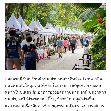
นอกจากนี้ยังพบร้านค้าชนเผ่ามากมายที่พร้อมใจกันมาปิด
ถนนคนเดินให้ทุกคนได้ช้อปในบรรยากาศสุดชิว กลางลม
หนาวในขุนเขา ชิมอาหารอร่อยสุดลำขนาด อาทิ ชุดอาหาร
ชนเผ่า, อกไก่ย่างซอสสะเบี๊ยะ, ข้าวอิโต หมูดำย่างจิ้ม
แจ่ว เซต
,
เครื่องดื่มคาเฟ่ดอยตุงพร้อมเปิดประสบการณ์การ