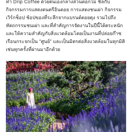
ทำ Drip Coffee ด้วยตนเองกลางสวนดอกไม้ ชิลกับ
กิจกรรมการแสดงดนตรีอินดอย การแสดงชนเผ่า กิจกรรม
เวิร์กช็อป ช้อปของที่ระลึกจากแบรนด์ดอยตุง รวมไปถึง
หัตถกรรมชนเผ่า และที่สำคัญการจัดงานในปีนี้ได้ตระหนัก
และให้ความสำคัญกับสิ่งแวดล้อมโดยเป็นงานที่ปล่อยก๊าซ
เรือนกระจกเป็น “ศูนย์” และเป็นมิตรต่อสิ่งแวดล้อมในทุกมิติ
เช่นทุกครั้งที่ผ่านมาอีกด้วย