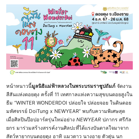
หน้าหนาวนี้
มูลนิธิแม่ฟ้าหลวง
ในพระบรมราชูปถัมภ์
จัดงาน
สีสันแห่งดอยตุง ครั้งที่ 11 เทศกาลแห่งความสุขบนดอยสูงใน
ธีม “WINTER WONDERDOI ปล่อยใจ ปล่อยจอย ในดินดอย
มหัศจรรย์ DoiTung x NEWYEAR” พบกับความพิเศษสุด
เมื่อศิลปินป๊อปอาร์ตรุ่นใหม่อย่าง
NEWYEAR
ปภากร ศรีกัล
ยกร มาร่วมสร้างสรรค์งานศิลปะที่ได้แรงบันดาลใจมาจาก
สัตว์หายากบนดอยตุง อาทิ แมวดาว นางอาย ตัวตุ่น นก