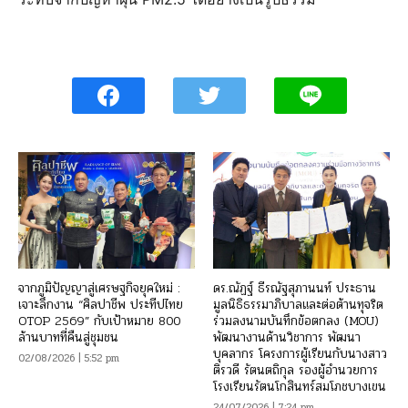
จากภูมิปัญญาสู่เศรษฐกิจยุคใหม่ :
ดร.ณัฏฐ์ ธีรณัฐสุภานนท์ ประธาน
เจาะลึกงาน “ศิลปาชีพ ประทีปไทย
มูลนิธิธรรมาภิบาลและต่อต้านทุจริต
OTOP 2569” กับเป้าหมาย 800
ร่วมลงนามบันทึกข้อตกลง (MOU)
ล้านบาทที่คืนสู่ชุมชน
พัฒนางานด้านวิชาการ พัฒนา
บุคลากร โครงการผู้เรียนกับนางสาว
02/08/2026 | 5:52 pm
ติรวดี รัตนตถิกุล รองผู้อำนวยการ
โรงเรียนรัตนโกสินทร์สมโภชบางเขน
24/07/2026 | 7:24 pm