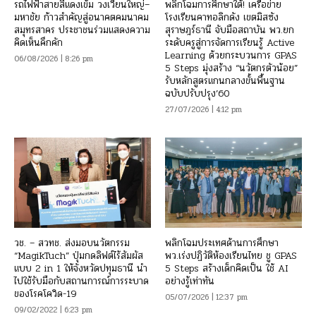
รถไฟฟ้าสายสีแดงเข้ม วงเวียนใหญ่–
พลิกโฉมการศึกษาใต้! เครือข่าย
มหาชัย ก้าวสำคัญสู่อนาคตคมนาคม
โรงเรียนคาทอลิกดัง เขตมิสซัง
สมุทรสาคร ประชาชนร่วมแสดงความ
สุราษฎร์ธานี จับมือสถาบัน พว.ยก
คิดเห็นคึกคัก
ระดับครูสู่การจัดการเรียนรู้ Active
Learning ด้วยกระบวนการ GPAS
06/08/2026 | 8:26 pm
5 Steps มุ่งสร้าง “นวัตกรตัวน้อย”
รับหลักสูตรแกนกลางขั้นพื้นฐาน
ฉบับปรับปรุง’60
27/07/2026 | 4:12 pm
วช. – สวทช. ส่งมอบนวัตกรรม
พลิกโฉมประเทศด้านการศึกษา
“MagikTuch” ปุ่มกดลิฟต์ไร้สัมผัส
พว.เร่งปฏิวัติห้องเรียนไทย ชู GPAS
แบบ 2 in 1 ให้จังหวัดปทุมธานี นำ
5 Steps สร้างเด็กคิดเป็น ใช้ AI
ไปใช้รับมือกับสถานการณ์การระบาด
อย่างรู้เท่าทัน
ของโรคโควิด-19
05/07/2026 | 12:37 pm
09/02/2022 | 6:23 pm