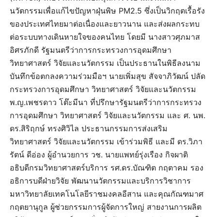
นวัตกรรมเพื่อแก้ไขปัญหาฝุ่นพิษ PM2.5 ซึ่งเป็นวิกฤตเรื้อรัง
ของประเทศไทยมาต่อเนื่องและยาวนาน และส่งผลกระทบ
ต่อระบบทางเดินหายใจของคนไทย โดยมี นางสาวศุภมาส
อิศรภักดี รัฐมนตรีว่าการกระทรวงการอุดมศึกษา
วิทยาศาสตร์ วิจัยและนวัตกรรม เป็นประธานในพิธีลงนาม
บันทึกข้อตกลงความร่วมมือฯ นายเพิ่มสุข สัจจาภิวัฒน์ ปลัด
กระทรวงการอุดมศึกษา วิทยาศาสตร์ วิจัยและนวัตกรรม
พ.ญ.เพชรดาว โต๊ะมีนา ที่ปรึกษารัฐมนตรีว่าการกระทรวง
การอุดมศึกษา วิทยาศาสตร์ วิจัยและนวัตกรรม และ ศ. นพ.
ดร.สิริฤกษ์ ทรงศิวิไล ประธานกรรมการส่งเสริม
วิทยาศาสตร์ วิจัยและนวัตกรรม เข้าร่วมพิธี และมี ดร.วิภา
รัตน์ ดีอ่อง ผู้อำนวยการ วช. นายแพทย์รุ่งเรือง กิจผาติ
อธิบดีกรมวิทยาศาสตร์บริการ รศ.ดร.บัณฑิต กฤตาคม รอง
อธิการบดีฝ่ายวิจัย พัฒนานวัตกรรมและบริการวิชาการ
มหาวิทยาลัยเทคโนโลยีราชมงคลอีสาน และคุณกัณฑมาศ
กฤตยานุกูล ผู้ช่วยกรรมการผู้จัดการใหญ่ สายงานการผลิต