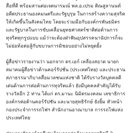
สื่อที่ดี พร้อมสานต่อเจตนารมณ์ พล.อ.เปรม ติณสูลานนท์
อดีตประธานองคมนตรีและรัฐบุรุษ ในการสร้างความสุจริต
ให้เกิดขึ้นในสังคมไทย โดยจะร่วมมือกับองค์กรพันธมิตร
และรัฐบาลในการขับเคลื่อนยุทธศาสตร์ชาติต่อต้านการ
ทุจริตทุกรูปแบบ แม้ว่าจะต้องฝ่าฟันอุปสรรคนานัปการก็จะ
ไม่ย่อท้อต่อสู้กับขบวนการมิชอบอย่างไม่หยุดยั้ง
ผู้สื่อข่าวรายงานว่า นอกจาก ดร.เอก์ เหลืองสอาด นายก
สมาคมผู้สื่อข่าวต้านคอร์รัปชั่น (ประเทศไทย) และประธาน
สภาธรรมาภิบาลสื่อมวลชนแห่งชาติ ได้รับรางวัลบุคคลดี
เด่นด้านการต่อต้านการทุจริตแล้ว ยังมีบุคคลสำคัญได้รับ
รางวัลอีก 2 ท่าน ได้แก่ ดร.มานะ นิมิตรมงคลม เลขาธิการ
องค์กรต่อต้านคอร์รัปชัน และนายสุทธิรักษ์ ยังยิ้ม หัวหน้า
กองประจำการรถไฟฯ สำนักงานอาณาบาล การรถไฟแห่ง
ประเทศไทย