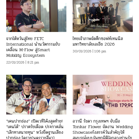
จากไต้หวันสู่ไทย FETC
ไทยเจ้าภาพจัดศึกซอฟท์เทนนิส
International นำนวัตกรรมขับ
มหาวิทยาลัยเอเชีย 2026
เคลื่อน M-Flow สู่Smart
30/01/2026 | 1:06 pm
Mobility Ecosystem
22/01/2026 | 8:21 pm
“เคนปากช่อง” เปิดเวทีโค้งสุดท้าย!
อวานี รัชดา กรุงเทพฯ จับมือ
“เคนโด้” ปราศรัยเดือด ประกาศลั่น
Tonkar Flower จัดงาน Wedding
“เลิกทาสนายทุน” หวังยึดฐานเสียง
Showcaseรังสรรค์วันสำคัญให้
ปากช่อง-โคราช(นครราชสีมา)
สมบูรณ์แบบในทุกมิติใจกลางย่านรัช