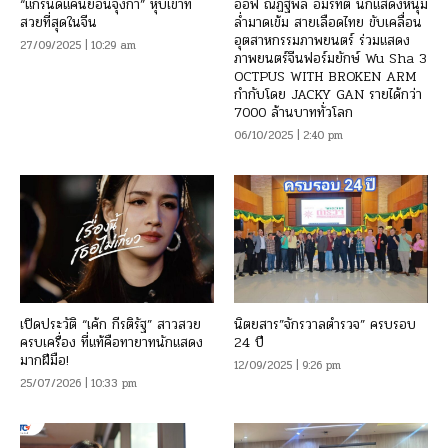
“แกรนด์แคนยอนจุงก้า” หุบเขาที่
อ๊อฟ ณัฏฐพล อมรทัต นักแสดงหนุ่ม
สวยที่สุดในจีน
ล่ำมาดเข้ม สายเลือดไทย ขับเคลื่อน
อุตสาหกรรมภาพยนตร์ ร่วมแสดง
27/09/2025 | 10:29 am
ภาพยนตร์จีนฟอร์มยักษ์ Wu Sha 3
OCTPUS WITH BROKEN ARM
กำกับโดย JACKY GAN รายได้กว่า
7000 ล้านบาททั่วโลก
06/10/2025 | 2:40 pm
เปิดประวัติ “เค้ก กีรติรัฐ” สาวสวย
นิตยสาร”จักรวาลตำรวจ” ครบรอบ
ครบเครื่อง ที่แท้คือทายาทนักแสดง
24 ปี
มากฝีมือ!
12/09/2025 | 9:26 pm
25/07/2026 | 10:33 pm