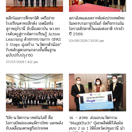
พลิกโฉมการศึกษาใต้! เครือข่าย
สภาสังคมสงเคราะห์แห่งประเทศไทย
โรงเรียนคาทอลิกดัง เขตมิสซัง
ในพระบรมราชูปถัมภ์ จัดกิจกรรมใน
สุราษฎร์ธานี จับมือสถาบัน พว.ยก
โอกาสสัปดาห์วันแม่แห่งชาติ ประจำ
ระดับครูสู่การจัดการเรียนรู้ Active
ปี 2569
Learning ด้วยกระบวนการ GPAS
03/08/2026 | 10:00 pm
5 Steps มุ่งสร้าง “นวัตกรตัวน้อย”
รับหลักสูตรแกนกลางขั้นพื้นฐาน
ฉบับปรับปรุง’60
27/07/2026 | 4:12 pm
วิจัย-นวัตกรรม-เทคโนโลยี คือ
วช. – สวทช. ส่งมอบนวัตกรรม
โอกาสใหม่ของคนพิการไทย และพลัง
“MagikTuch” ปุ่มกดลิฟต์ไร้สัมผัส
ขับเคลื่อนเศรษฐกิจประเทศ
แบบ 2 in 1 ให้จังหวัดปทุมธานี นำ