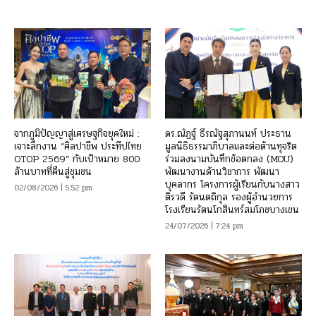
จากภูมิปัญญาสู่เศรษฐกิจยุคใหม่ :
ดร.ณัฏฐ์ ธีรณัฐสุภานนท์ ประธาน
เจาะลึกงาน “ศิลปาชีพ ประทีปไทย
มูลนิธิธรรมาภิบาลและต่อต้านทุจริต
OTOP 2569” กับเป้าหมาย 800
ร่วมลงนามบันทึกข้อตกลง (MOU)
ล้านบาทที่คืนสู่ชุมชน
พัฒนางานด้านวิชาการ พัฒนา
บุคลากร โครงการผู้เรียนกับนางสาว
02/08/2026 | 5:52 pm
ติรวดี รัตนตถิกุล รองผู้อำนวยการ
โรงเรียนรัตนโกสินทร์สมโภชบางเขน
24/07/2026 | 7:24 pm