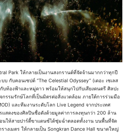
 Park ให้กลายเป็นงานสงกรานต์ที่จัดจ้านมากกว่าทุกปี
ะบบ กับคอนเซปต์ “The Celestial Odyssey” (เดอะ เซเลส
มกับท้องฟ้าและหมู่ดาว พร้อมให้สนุกไปกับเสียงดนตรี ศิลปะ
รรมรักษ์โลกที่เป็นมิตรต่อสิ่งแวดล้อม ภายใต้การร่วมมือ
MOD) และทีมงานระดับโลก Live Legend จากประเทศ
ารแสดงของศิลปินชื่อดังด้วยมูลค่าการลงทุนกว่า 200 ล้าน
ห้สายปาร์ตี้ขาแดนซ์ได้ชุ่มฉ่ำตลอดทั้งงาน บนพื้นที่จัด
ตารางเมตร ให้กลายเป็น Songkran Dance Hall ขนาดใหญ่