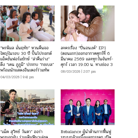
“พรพิมล มั่นฤทัย” หวนคืนจอ
ละครเรื่อง “ปิ่นอนงค์” EP.1
ใหญ่ในรอบ 30 ปี ปั้นโปรเจกต์
(ตอนแรก)ออกอากาศศุกร์ที่ 6
แอ็คชั่นฟอร์มยักษ์ “ล่าคืนร่าง”
มีนาคม 2569 และทุกวันจันทร์-
ดึง “เคน ภูภูมิ” ประกบ “กชเบล”
ศุกร์ เวลา 19.00 น. ทางช่อง 3
พร้อมนักแสดงอินเตอร์ร่วมทัพ
08/03/2026 | 2:07 pm
04/03/2026 | 9:41 pm
“แม็ค สุวิทย์ วันตา” ออร่า
Rebalance ผู้นำด้านการฟื้นฟู
พระเอกจับ ร่วมเดินฟินาเล่ชุด
ระบบกล้ามเนื้อและกระดูก เปิด