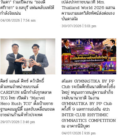
วันตา” ร่วมเปิดงาน “ของดี
เปล่งประกายบนเวที Mrs.
ศรีราชา” จ.ชลบุรี แฟนคลับแห่ให้
Thailand World 2026 ผสาน
กำลังใจแน่น
ความงามและวิสัยทัศน์ส่งต่อแรง
บันดาลใจ
04/08/2026 | 7:54 am
30/07/2026 | 5:01 pm
คิดซ์ แอนด์ คิทซ์ คว้าสิทธิ์
สโมสร GYMNASTIKA BY PP
ตัวแทนจำหน่ายแบรนด์
Club ระเบิดศึกยิมนาสติกครั้งยิ่ง
CARDFUN ผนึกกำลังรุกตลาด
ใหญ่ หนุนเยาวชนสู่ความสำเร็จ
TCG ไทย เปิดตัว “Marvel
ระดับนานาชาติ ในงาน
Hero Rush TCG” ตั้งเป้าขยาย
GYMNASTIKA BY PP Club
ฐานคอมมูนิตี้ และขับเคลื่อนยอด
ครั้งที่ 9 และการแข่งขัน 4th
ขายผ่านร้านค้าทั่วประเทศ
INTER-CLUB RHYTHMIC
GYMNASTICS COMPETITION
29/07/2026 | 3:46 pm
ณ อาคารนิมิบุตร
04/07/2026 | 9:16 pm