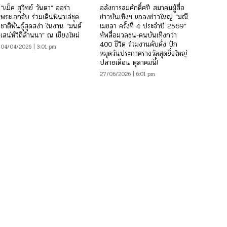
“แม็ค สุวิทย์ วันตา” ออร่า
อลังการสมศักดิ์ศรี! สมาคมผู้สื่อ
พระเอกจับ ร่วมเดินฟินาเล่ชุด
ข่าวบันเทิงฯ แถลงข่าวใหญ่ “มณี
ชาติพันธุ์สุดสง่า ในงาน “มนต์
เมขลา ครั้งที่ 4 ประจำปี 2569”
เสน่ห์วิถีล้านนา” ณ เชียงใหม่
ทัพสื่อมวลชน-คนบันเทิงกว่า
400 ชีวิต ร่วมงานคับคั่ง ปัก
04/04/2026 | 3:01 pm
หมุดวันประกาศรางวัลสุดยิ่งใหญ่
ปลายเดือน ตุลาคมนี้!
27/06/2026 | 6:01 pm