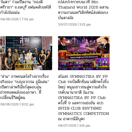
วันตา” ร่วมเปิดงาน “ของดี
เปล่งประกายบนเวที Mrs.
ศรีราชา” จ.ชลบุรี แฟนคลับแห่ให้
Thailand World 2026 ผสาน
กำลังใจแน่น
ความงามและวิสัยทัศน์ส่งต่อแรง
บันดาลใจ
04/08/2026 | 7:54 am
30/07/2026 | 5:01 pm
“ล่าม” ภาพยนตร์สร้างจากเรื่อง
สโมสร GYMNASTIKA BY PP
จริงของ “เบญจวรรณ ภูมิแสน”
Club ระเบิดศึกยิมนาสติกครั้งยิ่ง
เปิดกาล่าพรีเมียร์สุดอบอุ่น
ใหญ่ หนุนเยาวชนสู่ความสำเร็จ
ถ่ายทอดพลังของภาษา…ที่
ระดับนานาชาติ ในงาน
เปลี่ยนชีวิตผู้คน
GYMNASTIKA BY PP Club
ครั้งที่ 9 และการแข่งขัน 4th
06/08/2026 | 10:12 pm
INTER-CLUB RHYTHMIC
GYMNASTICS COMPETITION
ณ อาคารนิมิบุตร
04/07/2026 | 9:16 pm