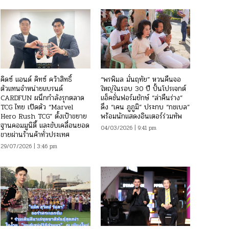
คิดซ์ แอนด์ คิทซ์ คว้าสิทธิ์
“พรพิมล มั่นฤทัย” หวนคืนจอ
ตัวแทนจำหน่ายแบรนด์
ใหญ่ในรอบ 30 ปี ปั้นโปรเจกต์
CARDFUN ผนึกกำลังรุกตลาด
แอ็คชั่นฟอร์มยักษ์ “ล่าคืนร่าง”
TCG ไทย เปิดตัว “Marvel
ดึง “เคน ภูภูมิ” ประกบ “กชเบล”
Hero Rush TCG” ตั้งเป้าขยาย
พร้อมนักแสดงอินเตอร์ร่วมทัพ
ฐานคอมมูนิตี้ และขับเคลื่อนยอด
04/03/2026 | 9:41 pm
ขายผ่านร้านค้าทั่วประเทศ
29/07/2026 | 3:46 pm