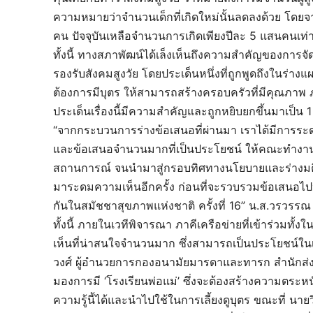
ความหมายว่าจำนวนเด็กที่เกิดใหม่นั้นลดลงด้วย โดยจ
คน ปัจจุบันเหลือจำนวนการเกิดเพียงปีละ 5 แสนคนเท่า
ทั้งนี้ ทางสภาพัฒน์ได้เล็งเห็นถึงความสำคัญของก
รองรับสังคมสูงวัย โดยประเด็นหนึ่งที่ถูกพูดถึงในร่าง
ต้องการมีบุตร ให้สามารถสร้างครอบครัวที่มีคุณภาพ ภาย
ประเด็นเรื่องนี้มีความสำคัญและถูกหยิบยกขึ้นมาเป็น
“จากกระบวนการร่างข้อเสนอที่ผ่านมา เราได้มีการระ
และข้อเสนอจำนวนมากที่เป็นประโยชน์ ให้คณะทำงานน
สถานการณ์ จนนำมาสู่กรอบทิศทางนโยบายและร่างมติฯ ท
มาระดมความเห็นอีกครั้ง ก่อนที่จะรวบรวมข้อเสนอไปปร
กันในสมัชชาสุขภาพแห่งชาติ ครั้งที่ 16” น.ส.วรวรรณ
ทั้งนี้ ภายในเวทีพิจารณา ภาคีเครือข่ายที่เข้าร่วมทั้
เห็นที่น่าสนใจจำนวนมาก ซึ่งสามารถเป็นประโยชน์ในเช
วงศ์ ผู้อำนวยการกองอนามัยมารดาและทารก สำนักส่ง
มองการมี ‘โรงเรียนพ่อแม่’ ซึ่งจะต้องสร้างความตระห
ความรู้นี้ได้และนำไปใช้ในการเลี้ยงดูบุตร ขณะที่ นายว