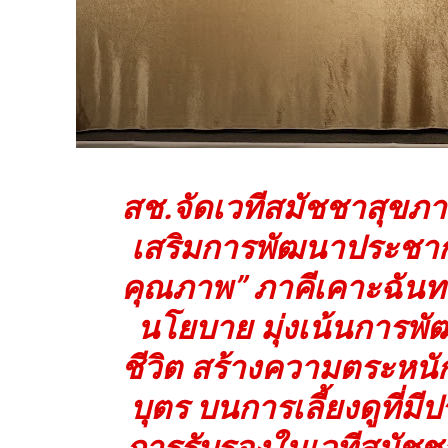
สช.จัดเวทีสมัชชาสุขภา
เสริมการพัฒนาประชากร
คุณภาพ” ภาคีเคาะฉันท
นโยบาย มุ่งเน้นการพั
ชีวิต สร้างความตระหนัก
บุตร บนการเลี้ยงดูที่มี
การรับรองในเวทีสมัชชาส