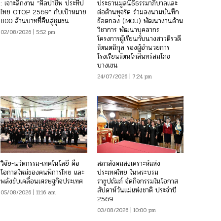
: เจาะลึกงาน “ศิลปาชีพ ประทีป
ประธานมูลนิธิธรรมาภิบาลและ
ไทย OTOP 2569” กับเป้าหมาย
ต่อต้านทุจริต ร่วมลงนามบันทึก
800 ล้านบาทที่คืนสู่ชุมชน
ข้อตกลง (MOU) พัฒนางานด้าน
วิชาการ พัฒนาบุคลากร
02/08/2026 | 5:52 pm
โครงการผู้เรียนกับนางสาวติรวดี
รัตนตถิกุล รองผู้อำนวยการ
โรงเรียนรัตนโกสินทร์สมโภช
บางเขน
24/07/2026 | 7:24 pm
วิจัย-นวัตกรรม-เทคโนโลยี คือ
สภาสังคมสงเคราะห์แห่ง
โอกาสใหม่ของคนพิการไทย และ
ประเทศไทย ในพระบรม
พลังขับเคลื่อนเศรษฐกิจประเทศ
ราชูปถัมภ์ จัดกิจกรรมในโอกาส
สัปดาห์วันแม่แห่งชาติ ประจำปี
05/08/2026 | 11:16 am
2569
03/08/2026 | 10:00 pm