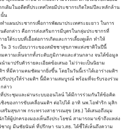
ากเดิมในอดีตที่ประเทศไทยมีประชากรเกิดใหม่ปีละหลักล้าน
นั้น
ารจัดทำแผนประชากรเพื่อการพัฒนาประเทศระยะยาว ในการ
แผนดังกล่าว คือการส่งเสริมการมีบุตรในกลุ่มประชากรที่
ใต้ระบบที่เอื้อต่อการเกิดและการเลี้ยงดูเด็ก ทำให้
 1 ใน 3 ระเบียบวาระของสมัชชาสุขภาพแห่งชาติในปีนี้
ดมความเห็นจากทั้งระดับภูมิภาคและส่วนกลาง จนได้ข้อมูล
ำมาปรับตัวรายละเอียดข้อเสนอ ไม่ว่าจะเป็นนิยาม
ี่มีความคมชัดมากยิ่งขึ้น โดยในวันนี้เราได้เอาร่างมติฯ
ับปรุงให้ร่างมติฯ นี้มีความสมบูรณ์ พร้อมที่จะรับรองร่วม
 กล่าว
งในที่ประชุมและผ่านระบบออนไลน์ ได้มีการร่วมกันให้ข้อคิด
ิงของการขับเคลื่อนมติฯ ต่อไปได้ อาทิ นพ.โอฬาริก มุสิก
เสริมสุขภาพ กระทรวงสาธารณสุข (สธ.) ได้เสนอถึงมุม
นักให้ผู้ปกครองมองเห็นถึงประโยชน์ สามารถมาเข้าถึงแหล่ง
ิชาญ มีนชัยนันท์ ที่ปรึกษา รมว.สธ. ได้ชี้ให้เห็นถึงความ