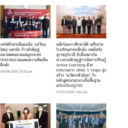
รถไฟฟ้าสายสีแดงเข้ม วงเวียน
พลิกโฉมการศึกษาใต้! เครือข่าย
ใหญ่–มหาชัย ก้าวสำคัญสู่
โรงเรียนคาทอลิกดัง เขตมิสซัง
อนาคตคมนาคมสมุทรสาคร
สุราษฎร์ธานี จับมือสถาบัน
ประชาชนร่วมแสดงความคิดเห็น
พว.ยกระดับครูสู่การจัดการเรียนรู้
คึกคัก
Active Learning ด้วย
กระบวนการ GPAS 5 Steps มุ่ง
06/08/2026 | 8:26 pm
สร้าง “นวัตกรตัวน้อย” รับ
หลักสูตรแกนกลางขั้นพื้นฐาน
ฉบับปรับปรุง’60
27/07/2026 | 4:12 pm