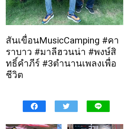
สันเขื่อนMusicCamping #คา
ราบาว #มาลีฮวนน่า #พงษ์สิ
ทธิ์คำภีร์ #3ตำนานเพลงเพื่อ
ชีวิต