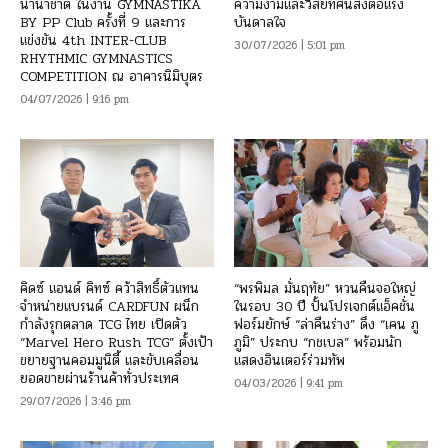
นานาชาติ ในงาน GYMNASTIKA
ความงามและวิสัยทัศน์ส่งต่อแรง
BY PP Club ครั้งที่ 9 และการ
บันดาลใจ
แข่งขัน 4th INTER-CLUB
30/07/2026 | 5:01 pm
RHYTHMIC GYMNASTICS
COMPETITION ณ อาคารนิมิบุตร
04/07/2026 | 9:16 pm
คิดซ์ แอนด์ คิทซ์ คว้าสิทธิ์ตัวแทน
“พรพิมล มั่นฤทัย” หวนคืนจอใหญ่
จำหน่ายแบรนด์ CARDFUN ผนึก
ในรอบ 30 ปี ปั้นโปรเจกต์แอ็คชั่น
กำลังรุกตลาด TCG ไทย เปิดตัว
ฟอร์มยักษ์ “ล่าคืนร่าง” ดึง “เคน ภู
“Marvel Hero Rush TCG” ตั้งเป้า
ภูมิ” ประกบ “กชเบล” พร้อมนัก
ขยายฐานคอมมูนิตี้ และขับเคลื่อน
แสดงอินเตอร์ร่วมทัพ
ยอดขายผ่านร้านค้าทั่วประเทศ
04/03/2026 | 9:41 pm
29/07/2026 | 3:46 pm