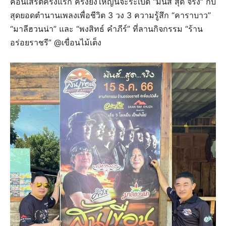
คอนเสิร์ตครั้งแรก ครั้งยิ่งใหญ่นี้จะระเบิด “มันส์ สุด จริง” กับ
สุดยอดตำนานเพลงเพื่อชีวิต 3 วง 3 ความรู้สึก “คาราบาว”
“มาลีฮวนน่า” และ “พงสิทธ์ คำภีร์” ที่ลานกิจกรรม “ร้าน
อร่อยราชรี” @เขื่อนไม้เต็ง