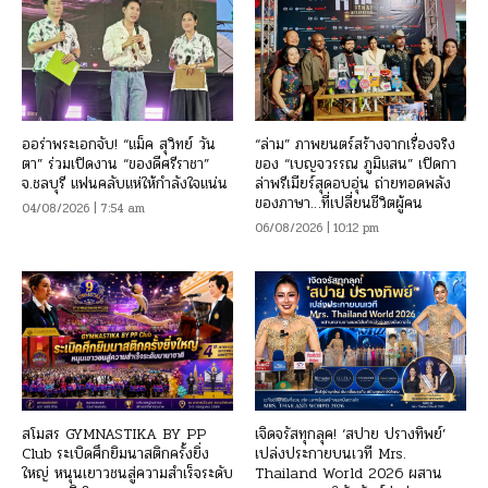
ออร่าพระเอกจับ! “แม็ค สุวิทย์ วัน
“ล่าม” ภาพยนตร์สร้างจากเรื่องจริง
ตา” ร่วมเปิดงาน “ของดีศรีราชา”
ของ “เบญจวรรณ ภูมิแสน” เปิดกา
จ.ชลบุรี แฟนคลับแห่ให้กำลังใจแน่น
ล่าพรีเมียร์สุดอบอุ่น ถ่ายทอดพลัง
ของภาษา…ที่เปลี่ยนชีวิตผู้คน
04/08/2026 | 7:54 am
06/08/2026 | 10:12 pm
สโมสร GYMNASTIKA BY PP
เจิดจรัสทุกลุค! ‘สปาย ปรางทิพย์’
Club ระเบิดศึกยิมนาสติกครั้งยิ่ง
เปล่งประกายบนเวที Mrs.
ใหญ่ หนุนเยาวชนสู่ความสำเร็จระดับ
Thailand World 2026 ผสาน