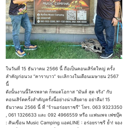
ในวันที่ 15 ธันวาคม 2566 นี้ ถือเป็นคอนเสิร์ตใหญ่ ครั้ง
สำคัญก่อนวง “คาราบาว” จะเลิกวงในเดือนเมษายน 2567
นี้
ดังนั้นงานนี้ใครพลาด ก็หมดโอกาส “มันส์ สุด จริง” กับ
คอนเสิร์ตครั้งสำคัญครั้งนี้อย่างน่าเสียดาย อย่าลืม! 15
ธันวาคม 2566 นี้ ที่ “ร้านอร่อยราชรี” โทร. 063 9323350
, 061 1326633 และ 092 4966559 หรือ เแฟนเพจ เฟชบุ๊ค
: สันเขื่อน Music Camping แอดLINE : อร่อยราชรี ย้ำ! จอง