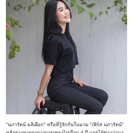
“นภารัตน์ มลิเผือก” หรือที่รู้จักกันในนาม “เฟิร์ส นภารัตน์”
หลังห่างหายจากวงการเพลงไปเกือบ 4 ปี แอดได้ข่าวว่ามา