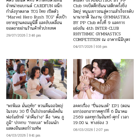
คิดซ์ แอนด์ คิทซ์ คว้าสิทธิ์ตัวแทน
สโมสร GYMNASTIKA BY PP
จำหน่ายแบรนด์ CARDFUN ผนึก
Club ระเบิดศึกยิมนาสติกครั้งยิ่ง
กำลังรุกตลาด TCG ไทย เปิดตัว
ใหญ่ หนุนเยาวชนสู่ความสำเร็จระดับ
“Marvel Hero Rush TCG” ตั้งเป้า
นานาชาติ ในงาน GYMNASTIKA
ขยายฐานคอมมูนิตี้ และขับเคลื่อน
BY PP Club ครั้งที่ 9 และการ
ยอดขายผ่านร้านค้าทั่วประเทศ
แข่งขัน 4th INTER-CLUB
RHYTHMIC GYMNASTICS
29/07/2026 | 3:46 pm
COMPETITION ณ อาคารนิมิบุตร
04/07/2026 | 9:16 pm
“พรพิมล มั่นฤทัย” หวนคืนจอใหญ่
ละครเรื่อง “ปิ่นอนงค์” EP.1 (ตอน
ในรอบ 30 ปี ปั้นโปรเจกต์แอ็คชั่น
แรก)ออกอากาศศุกร์ที่ 6 มีนาคม
ฟอร์มยักษ์ “ล่าคืนร่าง” ดึง “เคน ภู
2569 และทุกวันจันทร์-ศุกร์ เวลา
ภูมิ” ประกบ “กชเบล” พร้อมนัก
19.00 น. ทางช่อง 3
แสดงอินเตอร์ร่วมทัพ
08/03/2026 | 2:07 pm
04/03/2026 | 9:41 pm