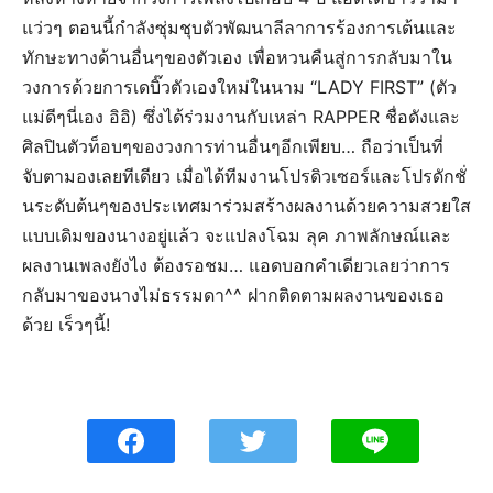
แว่วๆ ตอนนี้กำลังซุ่มชุบตัวพัฒนาลีลาการร้องการเต้นและ
ทักษะทางด้านอื่นๆของตัวเอง เพื่อหวนคืนสู่การกลับมาใน
วงการด้วยการเดบิ๊วตัวเองใหม่ในนาม “LADY FIRST” (ตัว
แม่ดีๆนี่เอง อิอิ) ซึ่งได้ร่วมงานกับเหล่า RAPPER ชื่อดังและ
ศิลปินตัวท็อบๆของวงการท่านอื่นๆอีกเพียบ… ถือว่าเป็นที่
จับตามองเลยทีเดียว เมื่อได้ทีมงานโปรดิวเซอร์และโปรดักชั่
นระดับต้นๆของประเทศมาร่วมสร้างผลงานด้วยความสวยใส
แบบเดิมของนางอยู่แล้ว จะแปลงโฉม ลุค ภาพลักษณ์และ
ผลงานเพลงยังไง ต้องรอชม… แอดบอกคำเดียวเลยว่าการ
กลับมาของนางไม่ธรรมดา^^ ฝากติดตามผลงานของเธอ
ด้วย เร็วๆนี้!