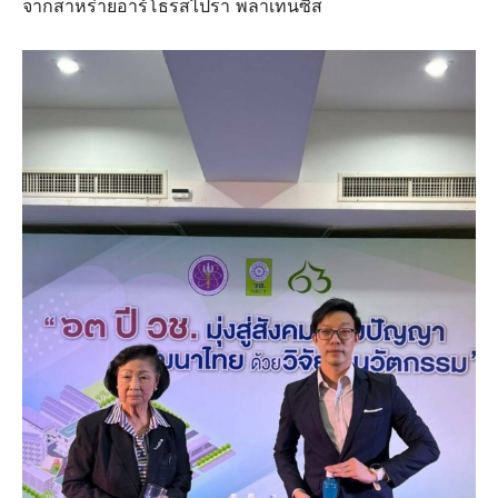
จากสาหร่ายอาร์โธรสไปรา พลาเทนซิส