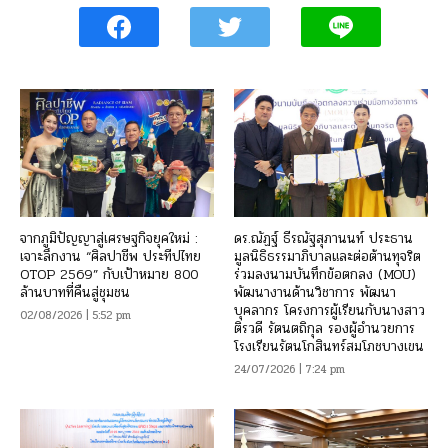
จากภูมิปัญญาสู่เศรษฐกิจยุคใหม่ :
ดร.ณัฏฐ์ ธีรณัฐสุภานนท์ ประธาน
เจาะลึกงาน “ศิลปาชีพ ประทีปไทย
มูลนิธิธรรมาภิบาลและต่อต้านทุจริต
OTOP 2569” กับเป้าหมาย 800
ร่วมลงนามบันทึกข้อตกลง (MOU)
ล้านบาทที่คืนสู่ชุมชน
พัฒนางานด้านวิชาการ พัฒนา
บุคลากร โครงการผู้เรียนกับนางสาว
02/08/2026 | 5:52 pm
ติรวดี รัตนตถิกุล รองผู้อำนวยการ
โรงเรียนรัตนโกสินทร์สมโภชบางเขน
24/07/2026 | 7:24 pm