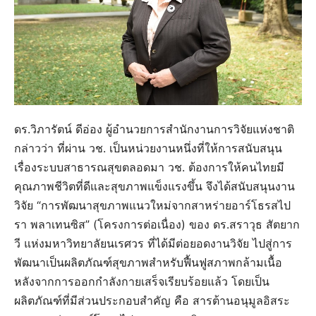
ดร.วิภารัตน์ ดีอ่อง ผู้อำนวยการสำนักงานการวิจัยแห่งชาติ
กล่าวว่า ที่ผ่าน วช. เป็นหน่วยงานหนึ่งที่ให้การสนับสนุน
เรื่องระบบสาธารณสุขตลอดมา วช. ต้องการให้คนไทยมี
คุณภาพชีวิตที่ดีและสุขภาพแข็งแรงขึ้น จึงได้สนับสนุนงาน
วิจัย “การพัฒนาสุขภาพแนวใหม่จากสาหร่ายอาร์โธรสไป
รา พลาเทนซิส” (โครงการต่อเนื่อง) ของ ดร.สราวุธ สัตยาก
วี แห่งมหาวิทยาลัยนเรศวร ที่ได้มีต่อยอดงานวิจัย ไปสู่การ
พัฒนาเป็นผลิตภัณฑ์สุขภาพสำหรับฟื้นฟูสภาพกล้ามเนื้อ
หลังจากการออกกำลังกายเสร็จเรียบร้อยแล้ว โดยเป็น
ผลิตภัณฑ์ที่มีส่วนประกอบสำคัญ คือ สารต้านอนุมูลอิสระ