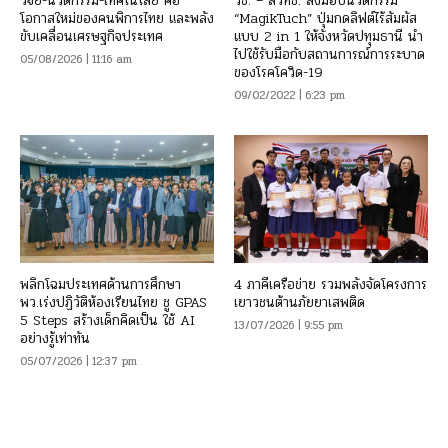
วิจัย-นวัตกรรม-เทคโนโลยี คือ
วช. – สวทช. ส่งมอบนวัตกรรม
โอกาสใหม่ของคนพิการไทย และพลัง
“MagikTuch” ปุ่มกดลิฟต์ไร้สัมผัส
ขับเคลื่อนเศรษฐกิจประเทศ
แบบ 2 in 1 ให้จังหวัดปทุมธานี นำ
ไปใช้รับมือกับสถานการณ์การระบาด
05/08/2026 | 11:16 am
ของโรคโควิด-19
09/02/2022 | 6:23 pm
พลิกโฉมประเทศด้านการศึกษา
4 ภาคีเครือข่าย รวมพลังจัดโครงการ
พว.เร่งปฏิวัติห้องเรียนไทย ชู GPAS
เยาวชนต้านภัยยาเสพติด
5 Steps สร้างเด็กคิดเป็น ใช้ AI
13/07/2026 | 9:55 pm
อย่างรู้เท่าทัน
05/07/2026 | 12:37 pm