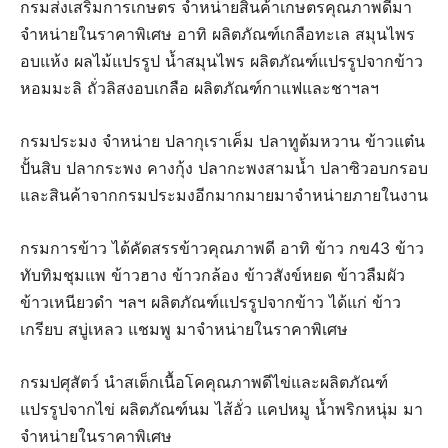
กรมส่งเสริมการเกษตร จำหน่ายสินค้าเกษตรคุณภาพดีมา
จำหน่ายในราคาพิเศษ อาทิ ผลิตภัณฑ์เกลือทะเล สมุนไพร
อบแห้ง ผลไม้แปรรูป น้ำสมุนไพร ผลิตภัณฑ์แปรรูปจากข้าว
หอมมะลิ ถั่วลิสงอบเกลือ ผลิตภัณฑ์กาแฟและชาฯลฯ
กรมประมง จำหน่าย ปลากุเราเค็ม ปลาทูต้มหวาน ข้าวแต๋น
ปั้นสิบ ปลากระพง คางกุ้ง ปลากะพงสามน้ำ ปลาซิวอบกรอบ
และสินค้าจากกรมประมงอีกมากมายมาจำหน่ายภายในงาน
กรมการข้าว ได้คัดสรรข้าวคุณภาพดี อาทิ ข้าว กข43 ข้าว
ทับทิมชุมแพ ข้าวฮาง ข้าวกล้อง ข้าวสังข์หยด ข้าวลืมผัว
ข้าวเหนียวดำ ฯลฯ ผลิตภัณฑ์แปรรูปจากข้าว ได้แก่ ข้าว
เกรียบ สบู่เหลว แชมพู มาจำหน่ายในราคาพิเศษ
กรมปศุสัตว์ นำสเต็กเนื้อโคคุณภาพดีไข่และผลิตภัณฑ์
แปรรูปจากไข่ ผลิตภัณฑ์นม ไส้อั่ว แคปหมู น้ำพริกหนุ่ม มา
จำหน่ายในราคาพิเศษ