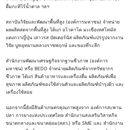
ดื่มกะทิไร้น้ำตาล ฯลฯ
สถาบันวิจัยและพัฒนาพื้นที่สูง (องค์การมหาชน) จำหน่าย
ผลผลิตสดจากพื้นที่สูง ได้แก่ อโวคาโด มะเขือเทศโทมัส
แตงกวาญี่ปุ่น เสาวรส บัตเตอร์นัส ผลิตภัณฑ์แปรรูปจากงาน
วิจัย บูทอุทยานหลวงราชพฤกษ์ และของที่ระลึก
สำนักงานพัฒนาเศรษฐกิจจากฐานชีวภาพ (องค์การ
มหาชน) หรือ BEDO จำหน่ายผลิตภัณฑ์จากทรัพยากร
ชีวภาพ ได้แก่ สินค้าอาหารและเครื่องดื่ม ผลิตภัณฑ์เพื่อ
สุขภาพ ผลิตภัณฑ์ของใช้ส่วนตัวและผลิตภัณฑ์บำรุงผิว และ
เครื่องใช้สอย
นอกจากนี้ยังมีสินค้าเกษตรคุณภาพสูงจาก องค์การสะพาน
ปลา การยางแห่งประเทศไทย สำนักงานส่งเสริมวิสาหกิจ
ขนาดกลางและขนาดย่อม(สสว.) หรือ SME และ สำนักงาน