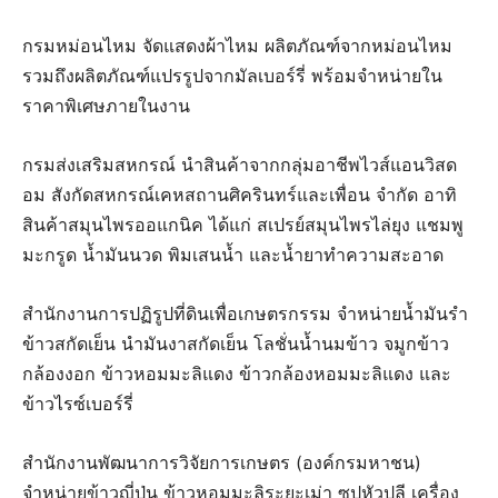
กรมหม่อนไหม จัดแสดงผ้าไหม ผลิตภัณฑ์จากหม่อนไหม
รวมถึงผลิตภัณฑ์แปรรูปจากมัลเบอร์รี่ พร้อมจำหน่ายใน
ราคาพิเศษภายในงาน
กรมส่งเสริมสหกรณ์ นำสินค้าจากกลุ่มอาชีพไวส์แอนวิสด
อม สังกัดสหกรณ์เคหสถานศิครินทร์และเพื่อน จำกัด อาทิ
สินค้าสมุนไพรออแกนิค ได้แก่ สเปรย์สมุนไพรไล่ยุง แชมพู
มะกรูด น้ำมันนวด พิมเสนน้ำ และน้ำยาทำความสะอาด
สำนักงานการปฏิรูปที่ดินเพื่อเกษตรกรรม จำหน่ายน้ำมันรำ
ข้าวสกัดเย็น นำมันงาสกัดเย็น โลชั่นน้ำนมข้าว จมูกข้าว
กล้องงอก ข้าวหอมมะลิแดง ข้าวกล้องหอมมะลิแดง และ
ข้าวไรซ์เบอร์รี่
สำนักงานพัฒนาการวิจัยการเกษตร (องค์กรมหาชน)
จำหน่ายข้าวญี่ปุ่น ข้าวหอมมะลิระยะเม่า ซุปหัวปลี เครื่อง